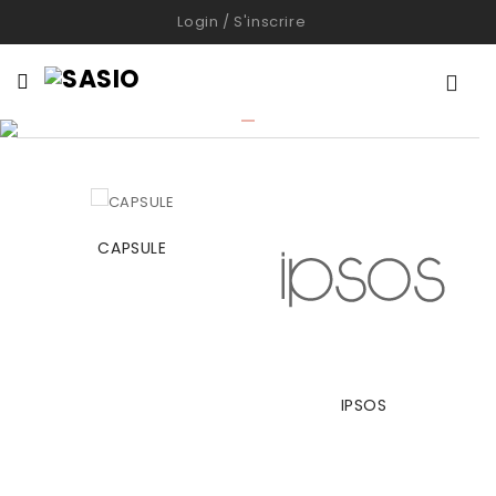
Login
/
S'inscrire

CAPSULE
IPSOS