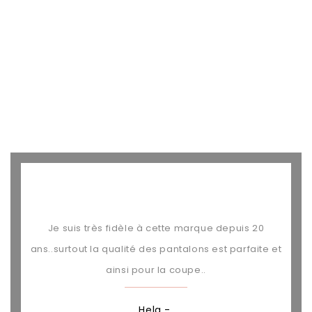
Je suis très fidèle à cette marque depuis 20
J'aim
ans..surtout la qualité des pantalons est parfaite et
ainsi pour la coupe..
Hela