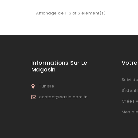
Affichage de 1-6 of 6 élément(s)
Informations Sur Le
Votr
Magasin
Suivi 
Tunisie
S'identi
contact@sasio.com.tn
Créez 
Mes ale