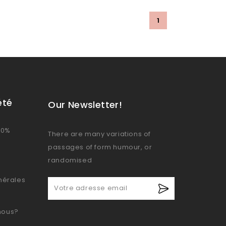
1
été
Our Newsletter!
00%
There are many variations of
passages of form humour, or
randomised
nérales
nous?