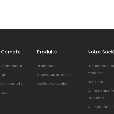
e Compte
Produits
Notre Soci
de commande
Promotions
Le paiement 1
sécurisé
fier
Nouveaux produits
Livraison
votre compte
Meilleures ventes
Conditions Gé
rtes
De Vente
Qui Sommes-