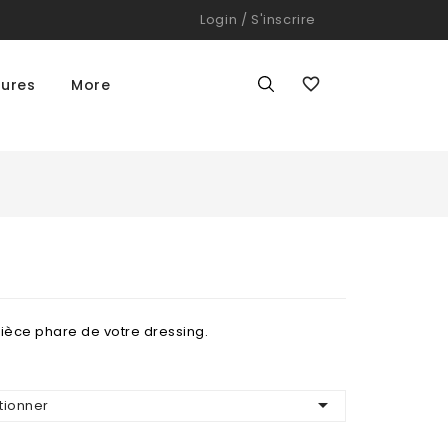
Login
/
S'inscrire

ures
More
Pièce phare de votre dressing.

tionner